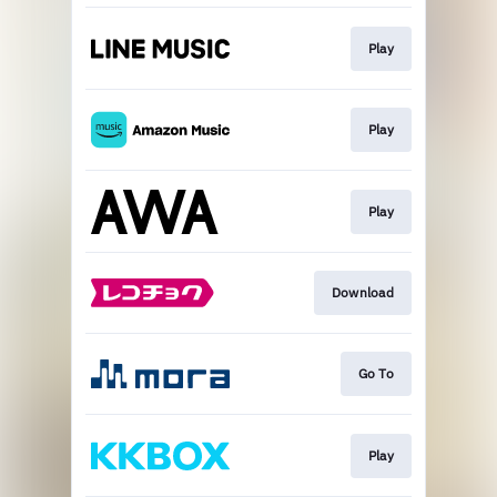
Play
Play
Play
Download
Go To
Play